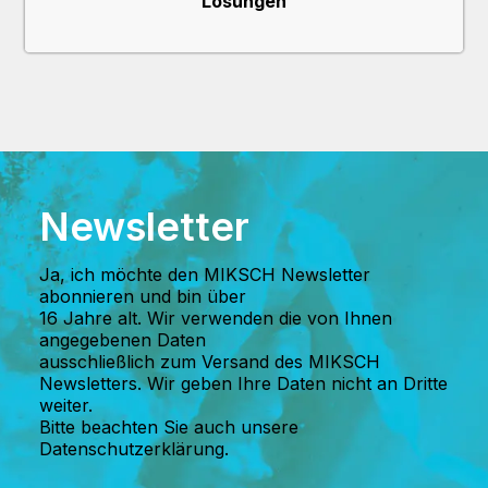
Lösungen
Newsletter
Ja, ich möchte den MIKSCH Newsletter
abonnieren und bin über
16 Jahre alt. Wir verwenden die von Ihnen
angegebenen Daten
ausschließlich zum Versand des MIKSCH
Newsletters. Wir geben Ihre Daten nicht an Dritte
weiter.
Bitte beachten Sie auch unsere
Datenschutzerklärung.