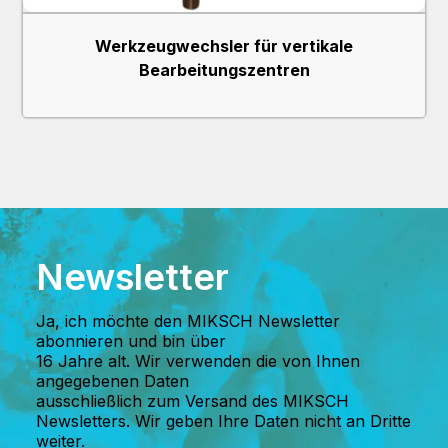
Werkzeugwechsler für vertikale
Bearbeitungszentren
Newsletter
Ja, ich möchte den MIKSCH Newsletter
abonnieren und bin über
16 Jahre alt. Wir verwenden die von Ihnen
angegebenen Daten
ausschließlich zum Versand des MIKSCH
Newsletters. Wir geben Ihre Daten nicht an Dritte
weiter.